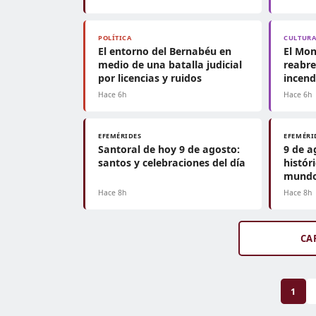
POLÍTICA
CULTUR
El entorno del Bernabéu en
El Mon
medio de una batalla judicial
reabre
por licencias y ruidos
incend
Hace 6h
Hace 6h
EFEMÉRIDES
EFEMÉRI
Santoral de hoy 9 de agosto:
9 de a
santos y celebraciones del día
histór
mundo
Hace 8h
Hace 8h
CA
1