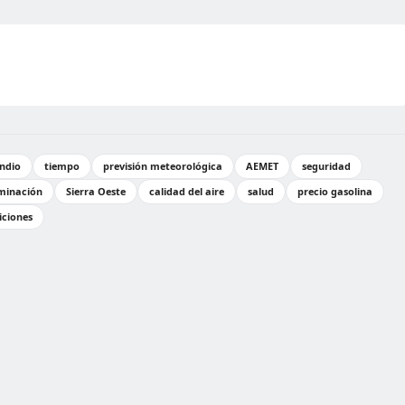
ndio
tiempo
previsión meteorológica
AEMET
seguridad
minación
Sierra Oeste
calidad del aire
salud
precio gasolina
iciones