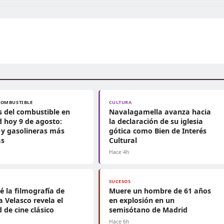
COMBUSTIBLE
CULTURA
s del combustible en
Navalagamella avanza hacia
 hoy 9 de agosto:
la declaración de su iglesia
y gasolineras más
gótica como Bien de Interés
as
Cultural
Hace 4h
A
SUCESOS
é la filmografía de
Muere un hombre de 61 años
 Velasco revela el
en explosión en un
 de cine clásico
semisótano de Madrid
Hace 6h