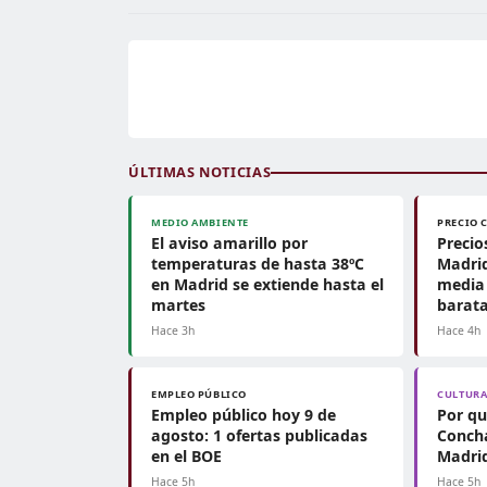
ÚLTIMAS NOTICIAS
MEDIO AMBIENTE
PRECIO 
El aviso amarillo por
Precio
temperaturas de hasta 38ºC
Madrid
en Madrid se extiende hasta el
media 
martes
barat
Hace 3h
Hace 4h
EMPLEO PÚBLICO
CULTUR
Empleo público hoy 9 de
Por qu
agosto: 1 ofertas publicadas
Concha
en el BOE
Madrid
Hace 5h
Hace 5h