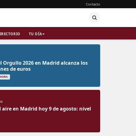
Contacto
IRECTORIO
TU DÍA
el Orgullo 2026 en Madrid alcanza los
ones de euros
 HORA
RE
l aire en Madrid hoy 9 de agosto: nivel