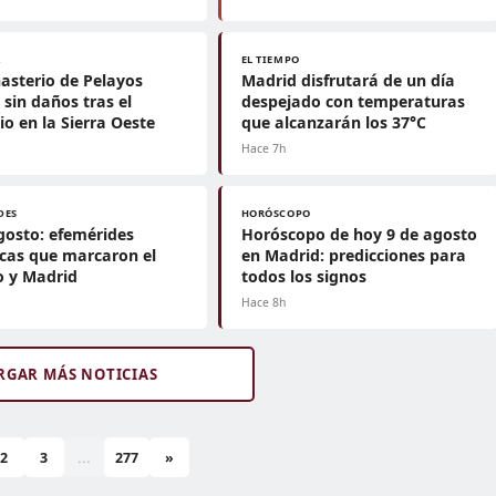
A
EL TIEMPO
asterio de Pelayos
Madrid disfrutará de un día
 sin daños tras el
despejado con temperaturas
io en la Sierra Oeste
que alcanzarán los 37°C
Hace 7h
DES
HORÓSCOPO
gosto: efemérides
Horóscopo de hoy 9 de agosto
icas que marcaron el
en Madrid: predicciones para
 y Madrid
todos los signos
Hace 8h
RGAR MÁS NOTICIAS
2
3
...
277
»