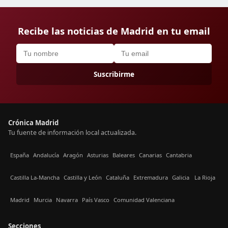
Recibe las noticias de Madrid en tu email
Suscribirme
Crónica Madrid
Tu fuente de información local actualizada.
España
Andalucía
Aragón
Asturias
Baleares
Canarias
Cantabria
Castilla La-Mancha
Castilla y León
Cataluña
Extremadura
Galicia
La Rioja
Madrid
Murcia
Navarra
País Vasco
Comunidad Valenciana
Secciones