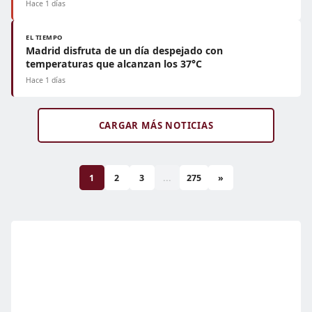
Hace 1 días
EL TIEMPO
Madrid disfruta de un día despejado con
temperaturas que alcanzan los 37°C
Hace 1 días
CARGAR MÁS NOTICIAS
1
2
3
...
275
»