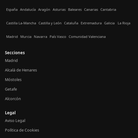
España
Andalucía
Aragón
Asturias
Baleares
Canarias
Cantabria
Castilla La-Mancha
Castilla y León
Cataluña
Extremadura
Galicia
La Rioja
Madrid
Murcia
Navarra
País Vasco
Comunidad Valenciana
Secciones
Madrid
Alcalá de Henares
Móstoles
Getafe
Alcorcón
Legal
Aviso Legal
Política de Cookies