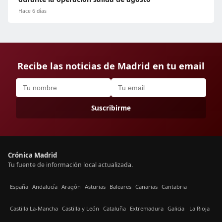
Hace 6 días
Recibe las noticias de Madrid en tu email
Suscribirme
Crónica Madrid
Tu fuente de información local actualizada.
España
Andalucía
Aragón
Asturias
Baleares
Canarias
Cantabria
Castilla La-Mancha
Castilla y León
Cataluña
Extremadura
Galicia
La Rioja