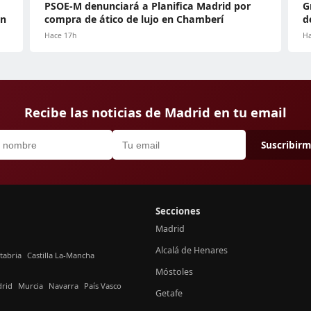
PSOE-M denunciará a Planifica Madrid por
G
ón
compra de ático de lujo en Chamberí
d
Hace 17h
Ha
Recibe las noticias de Madrid en tu email
Suscribir
Secciones
Madrid
Alcalá de Henares
tabria
Castilla La-Mancha
Móstoles
rid
Murcia
Navarra
País Vasco
Getafe