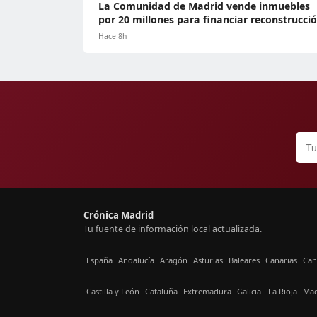
La Comunidad de Madrid vende inmuebles
por 20 millones para financiar reconstrucci
Hace 8h
Crónica Madrid
Tu fuente de información local actualizada.
España
Andalucía
Aragón
Asturias
Baleares
Canarias
Can
Castilla y León
Cataluña
Extremadura
Galicia
La Rioja
Mad