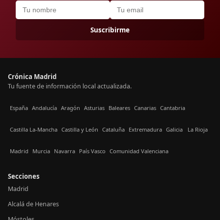
Suscribirme
Crónica Madrid
Tu fuente de información local actualizada.
España
Andalucía
Aragón
Asturias
Baleares
Canarias
Cantabria
Castilla La-Mancha
Castilla y León
Cataluña
Extremadura
Galicia
La Rioja
Madrid
Murcia
Navarra
País Vasco
Comunidad Valenciana
Secciones
Madrid
Alcalá de Henares
Móstoles