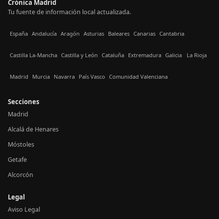
Crónica Madrid
Tu fuente de información local actualizada.
España
Andalucía
Aragón
Asturias
Baleares
Canarias
Cantabria
Castilla La-Mancha
Castilla y León
Cataluña
Extremadura
Galicia
La Rioja
Madrid
Murcia
Navarra
País Vasco
Comunidad Valenciana
Secciones
Madrid
Alcalá de Henares
Móstoles
Getafe
Alcorcón
Legal
Aviso Legal