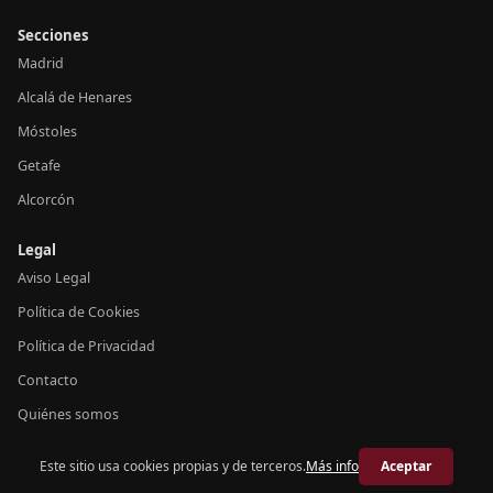
Secciones
Madrid
Alcalá de Henares
Móstoles
Getafe
Alcorcón
Legal
Aviso Legal
Política de Cookies
Política de Privacidad
Contacto
Quiénes somos
Este sitio usa cookies propias y de terceros.
Más info
Aceptar
© 2026 Crónica Madrid