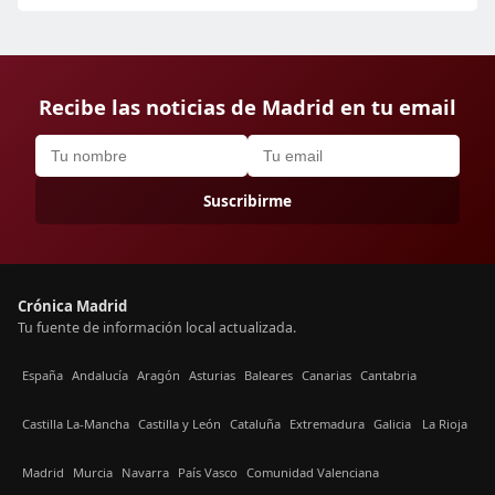
Recibe las noticias de Madrid en tu email
Suscribirme
Crónica Madrid
Tu fuente de información local actualizada.
España
Andalucía
Aragón
Asturias
Baleares
Canarias
Cantabria
Castilla La-Mancha
Castilla y León
Cataluña
Extremadura
Galicia
La Rioja
Madrid
Murcia
Navarra
País Vasco
Comunidad Valenciana