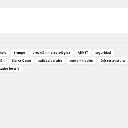
ndio
tiempo
previsión meteorológica
AEMET
seguridad
ión
Sierra Oeste
calidad del aire
contaminación
Infraestructura
tados lotería