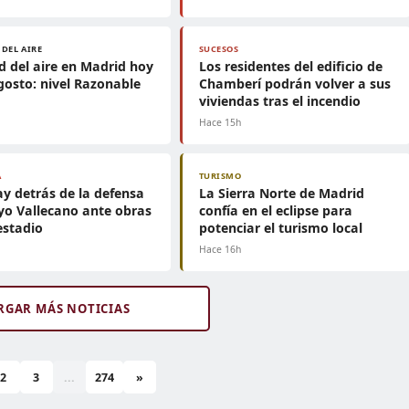
 DEL AIRE
SUCESOS
d del aire en Madrid hoy
Los residentes del edificio de
gosto: nivel Razonable
Chamberí podrán volver a sus
viviendas tras el incendio
h
Hace 15h
A
TURISMO
y detrás de la defensa
La Sierra Norte de Madrid
yo Vallecano ante obras
confía en el eclipse para
estadio
potenciar el turismo local
h
Hace 16h
RGAR MÁS NOTICIAS
2
3
...
274
»