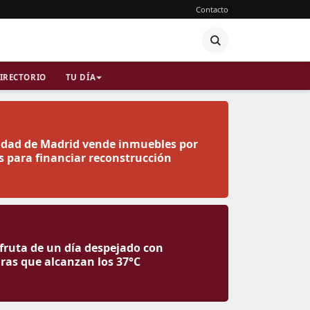
Contacto
IRECTORIO
TU DÍA
dad de Madrid vende inmuebles por
s para financiar reconstrucción
fruta de un día despejado con
as que alcanzan los 37°C