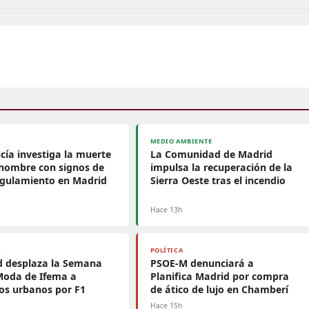
MEDIO AMBIENTE
icía investiga la muerte
La Comunidad de Madrid
hombre con signos de
impulsa la recuperación de la
ngulamiento en Madrid
Sierra Oeste tras el incendio
Hace 13h
A
POLÍTICA
d desplaza la Semana
PSOE-M denunciará a
Moda de Ifema a
Planifica Madrid por compra
os urbanos por F1
de ático de lujo en Chamberí
h
Hace 15h