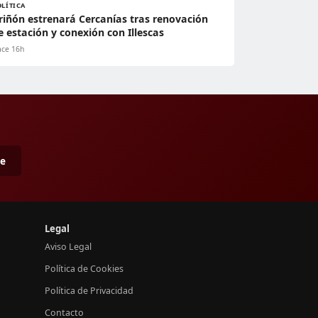
OLÍTICA
riñón estrenará Cercanías tras renovación
e estación y conexión con Illescas
ce 16h
me
Legal
Aviso Legal
Política de Cookies
Política de Privacidad
Contacto