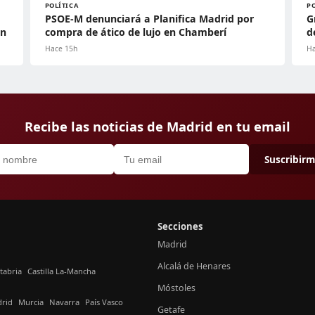
POLÍTICA
P
PSOE-M denunciará a Planifica Madrid por
G
ón
compra de ático de lujo en Chamberí
d
Hace 15h
Ha
Recibe las noticias de Madrid en tu email
Suscribir
Secciones
Madrid
Alcalá de Henares
tabria
Castilla La-Mancha
Móstoles
rid
Murcia
Navarra
País Vasco
Getafe