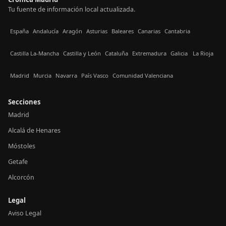
Tu fuente de información local actualizada.
España
Andalucía
Aragón
Asturias
Baleares
Canarias
Cantabria
Castilla La-Mancha
Castilla y León
Cataluña
Extremadura
Galicia
La Rioja
Madrid
Murcia
Navarra
País Vasco
Comunidad Valenciana
Secciones
Madrid
Alcalá de Henares
Móstoles
Getafe
Alcorcón
Legal
Aviso Legal