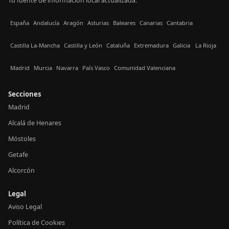
Tu fuente de información local actualizada.
España
Andalucía
Aragón
Asturias
Baleares
Canarias
Cantabria
Castilla La-Mancha
Castilla y León
Cataluña
Extremadura
Galicia
La Rioja
Madrid
Murcia
Navarra
País Vasco
Comunidad Valenciana
Secciones
Madrid
Alcalá de Henares
Móstoles
Getafe
Alcorcón
Legal
Aviso Legal
Política de Cookies