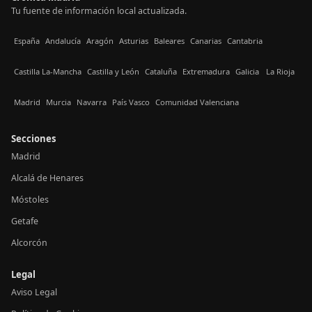
Tu fuente de información local actualizada.
España
Andalucía
Aragón
Asturias
Baleares
Canarias
Cantabria
Castilla La-Mancha
Castilla y León
Cataluña
Extremadura
Galicia
La Rioja
Madrid
Murcia
Navarra
País Vasco
Comunidad Valenciana
Secciones
Madrid
Alcalá de Henares
Móstoles
Getafe
Alcorcón
Legal
Aviso Legal