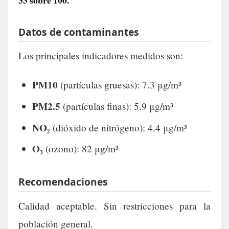
33
sobre 100.
Datos de contaminantes
Los principales indicadores medidos son:
PM10
(partículas gruesas): 7.3 μg/m³
PM2.5
(partículas finas): 5.9 μg/m³
NO₂
(dióxido de nitrógeno): 4.4 μg/m³
O₃
(ozono): 82 μg/m³
Recomendaciones
Calidad aceptable. Sin restricciones para la
población general.