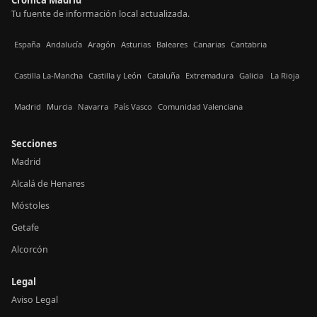
Tu fuente de información local actualizada.
España
Andalucía
Aragón
Asturias
Baleares
Canarias
Cantabria
Castilla La-Mancha
Castilla y León
Cataluña
Extremadura
Galicia
La Rioja
Madrid
Murcia
Navarra
País Vasco
Comunidad Valenciana
Secciones
Madrid
Alcalá de Henares
Móstoles
Getafe
Alcorcón
Legal
Aviso Legal