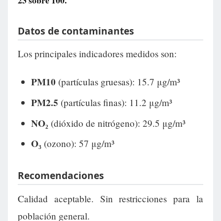
23
sobre 100.
Datos de contaminantes
Los principales indicadores medidos son:
PM10
(partículas gruesas): 15.7 μg/m³
PM2.5
(partículas finas): 11.2 μg/m³
NO₂
(dióxido de nitrógeno): 29.5 μg/m³
O₃
(ozono): 57 μg/m³
Recomendaciones
Calidad aceptable. Sin restricciones para la
población general.