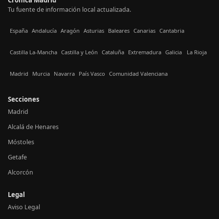
Tu fuente de información local actualizada.
España
Andalucía
Aragón
Asturias
Baleares
Canarias
Cantabria
Castilla La-Mancha
Castilla y León
Cataluña
Extremadura
Galicia
La Rioja
Madrid
Murcia
Navarra
País Vasco
Comunidad Valenciana
Secciones
Madrid
Alcalá de Henares
Móstoles
Getafe
Alcorcón
Legal
Aviso Legal