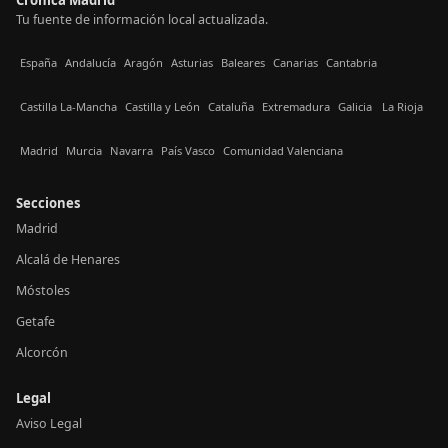
Tu fuente de información local actualizada.
España
Andalucía
Aragón
Asturias
Baleares
Canarias
Cantabria
Castilla La-Mancha
Castilla y León
Cataluña
Extremadura
Galicia
La Rioja
Madrid
Murcia
Navarra
País Vasco
Comunidad Valenciana
Secciones
Madrid
Alcalá de Henares
Móstoles
Getafe
Alcorcón
Legal
Aviso Legal