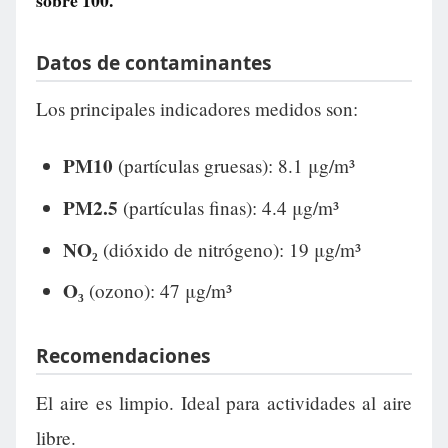
sobre 100.
Datos de contaminantes
Los principales indicadores medidos son:
PM10
(partículas gruesas): 8.1 μg/m³
PM2.5
(partículas finas): 4.4 μg/m³
NO₂
(dióxido de nitrógeno): 19 μg/m³
O₃
(ozono): 47 μg/m³
Recomendaciones
El aire es limpio. Ideal para actividades al aire
libre.