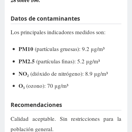
28
sobre 100.
Datos de contaminantes
Los principales indicadores medidos son:
PM10
(partículas gruesas): 9.2 μg/m³
PM2.5
(partículas finas): 5.2 μg/m³
NO₂
(dióxido de nitrógeno): 8.9 μg/m³
O₃
(ozono): 70 μg/m³
Recomendaciones
Calidad aceptable. Sin restricciones para la
población general.