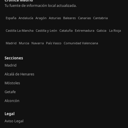
Tu fuente de información local actualizada.
España
Andalucía
Aragón
Asturias
Baleares
Canarias
Cantabria
Castilla La-Mancha
Castilla y León
Cataluña
Extremadura
Galicia
La Rioja
Madrid
Murcia
Navarra
País Vasco
Comunidad Valenciana
Secciones
Madrid
Alcalá de Henares
Móstoles
Getafe
Alcorcón
Legal
Aviso Legal