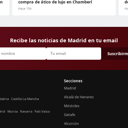
ón
compra de ático de lujo en Chamberí
d
Hace 15h
Ha
Recibe las noticias de Madrid en tu email
Suscribir
Secciones
Madrid
Alcalá de Henares
tabria
Castilla La-Mancha
Móstoles
rid
Murcia
Navarra
País Vasco
Getafe
Alcorcón