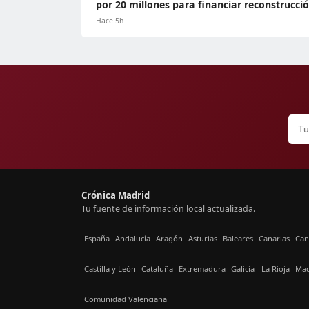
por 20 millones para financiar reconstrucci
Hace 5h
Crónica Madrid
Tu fuente de información local actualizada.
España
Andalucía
Aragón
Asturias
Baleares
Canarias
Can
Castilla y León
Cataluña
Extremadura
Galicia
La Rioja
Mad
Comunidad Valenciana