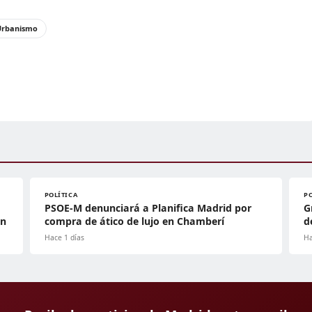
Urbanismo
POLÍTICA
P
PSOE-M denunciará a Planifica Madrid por
G
ón
compra de ático de lujo en Chamberí
d
Hace 1 días
Ha