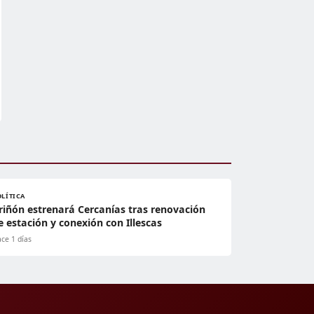
OLÍTICA
riñón estrenará Cercanías tras renovación
e estación y conexión con Illescas
ce 1 días