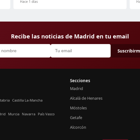
Hace 1 días
Ha
Recibe las noticias de Madrid en tu email
Suscribir
Secciones
Madrid
Alcalá de Henares
tabria
Castilla La-Mancha
Móstoles
rid
Murcia
Navarra
País Vasco
Getafe
Alcorcón