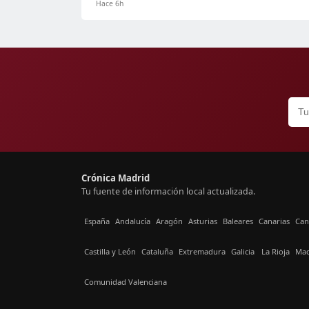
Hace 6h
Crónica Madrid
Tu fuente de información local actualizada.
España
Andalucía
Aragón
Asturias
Baleares
Canarias
Can
Castilla y León
Cataluña
Extremadura
Galicia
La Rioja
Mad
Comunidad Valenciana