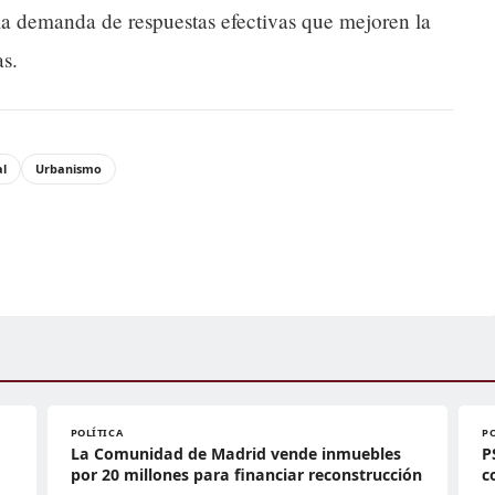
 y la demanda de respuestas efectivas que mejoren la
as.
al
Urbanismo
POLÍTICA
P
La Comunidad de Madrid vende inmuebles
P
por 20 millones para financiar reconstrucción
c