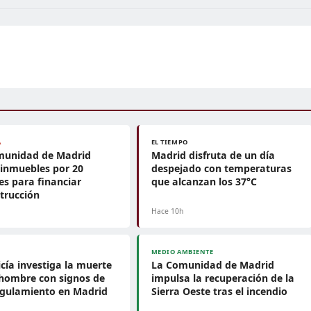
A
EL TIEMPO
munidad de Madrid
Madrid disfruta de un día
inmuebles por 20
despejado con temperaturas
es para financiar
que alcanzan los 37°C
trucción
h
Hace 10h
MEDIO AMBIENTE
icía investiga la muerte
La Comunidad de Madrid
hombre con signos de
impulsa la recuperación de la
ngulamiento en Madrid
Sierra Oeste tras el incendio