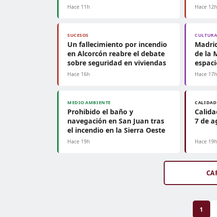
Hace 11h
Hace 12
SUCESOS
CULTUR
Un fallecimiento por incendio
Madri
en Alcorcón reabre el debate
de la 
sobre seguridad en viviendas
espaci
Hace 16h
Hace 17
MEDIO AMBIENTE
CALIDAD
Prohibido el baño y
Calida
navegación en San Juan tras
7 de a
el incendio en la Sierra Oeste
Hace 19h
Hace 19
CA
1