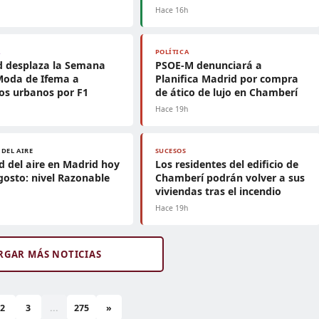
h
Hace 16h
A
POLÍTICA
d desplaza la Semana
PSOE-M denunciará a
Moda de Ifema a
Planifica Madrid por compra
os urbanos por F1
de ático de lujo en Chamberí
h
Hace 19h
 DEL AIRE
SUCESOS
d del aire en Madrid hoy
Los residentes del edificio de
gosto: nivel Razonable
Chamberí podrán volver a sus
viviendas tras el incendio
h
Hace 19h
RGAR MÁS NOTICIAS
2
3
...
275
»