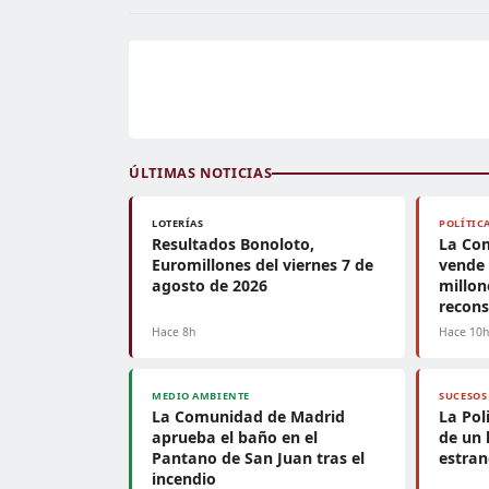
ÚLTIMAS NOTICIAS
LOTERÍAS
POLÍTIC
Resultados Bonoloto,
La Co
Euromillones del viernes 7 de
vende 
agosto de 2026
millon
recons
Hace 8h
Hace 10
MEDIO AMBIENTE
SUCESOS
La Comunidad de Madrid
La Pol
aprueba el baño en el
de un 
Pantano de San Juan tras el
estra
incendio