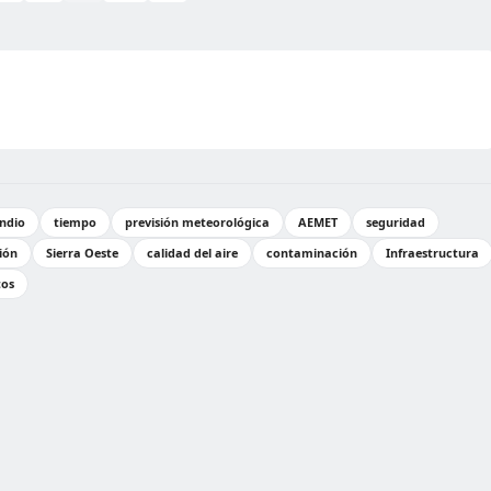
ndio
tiempo
previsión meteorológica
AEMET
seguridad
ión
Sierra Oeste
calidad del aire
contaminación
Infraestructura
tos