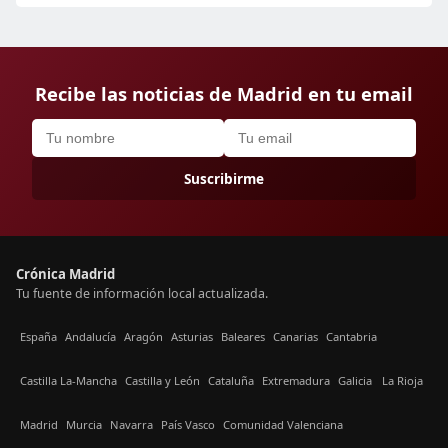
Recibe las noticias de Madrid en tu email
Suscribirme
Crónica Madrid
Tu fuente de información local actualizada.
España
Andalucía
Aragón
Asturias
Baleares
Canarias
Cantabria
Castilla La-Mancha
Castilla y León
Cataluña
Extremadura
Galicia
La Rioja
Madrid
Murcia
Navarra
País Vasco
Comunidad Valenciana