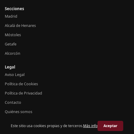
Secciones
Madrid
Alcalá de Henares
Móstoles
Getafe
Alcorcón
Legal
Aviso Legal
Política de Cookies
Política de Privacidad
Contacto
Quiénes somos
Este sitio usa cookies propias y de terceros.
Más info
Aceptar
© 2026 Crónica Madrid