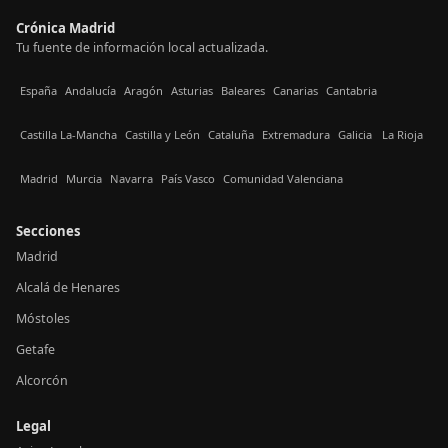
Crónica Madrid
Tu fuente de información local actualizada.
España
Andalucía
Aragón
Asturias
Baleares
Canarias
Cantabria
Castilla La-Mancha
Castilla y León
Cataluña
Extremadura
Galicia
La Rioja
Madrid
Murcia
Navarra
País Vasco
Comunidad Valenciana
Secciones
Madrid
Alcalá de Henares
Móstoles
Getafe
Alcorcón
Legal