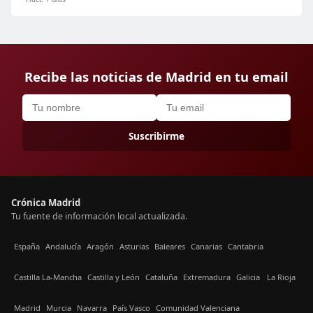
Recibe las noticias de Madrid en tu email
Suscribirme
Crónica Madrid
Tu fuente de información local actualizada.
España
Andalucía
Aragón
Asturias
Baleares
Canarias
Cantabria
Castilla La-Mancha
Castilla y León
Cataluña
Extremadura
Galicia
La Rioja
Madrid
Murcia
Navarra
País Vasco
Comunidad Valenciana