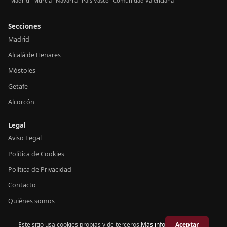
Madrid
Murcia
Navarra
País Vasco
Comunidad Valenciana
Secciones
Madrid
Alcalá de Henares
Móstoles
Getafe
Alcorcón
Legal
Aviso Legal
Política de Cookies
Política de Privacidad
Contacto
Quiénes somos
Este sitio usa cookies propias y de terceros.
Más info
Aceptar