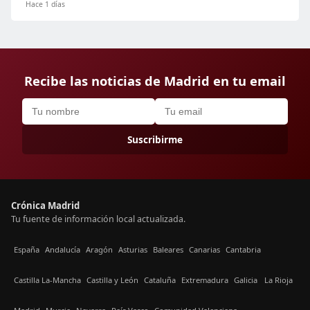
Hace 1 días
Recibe las noticias de Madrid en tu email
Suscribirme
Crónica Madrid
Tu fuente de información local actualizada.
España
Andalucía
Aragón
Asturias
Baleares
Canarias
Cantabria
Castilla La-Mancha
Castilla y León
Cataluña
Extremadura
Galicia
La Rioja